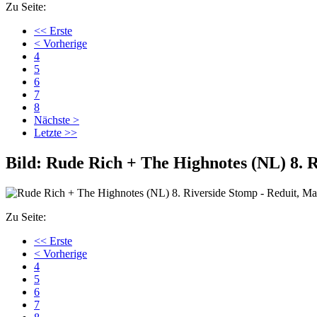
Zu Seite:
<< Erste
< Vorherige
4
5
6
7
8
Nächste >
Letzte >>
Bild:
Rude Rich + The Highnotes (NL) 8. Ri
Zu Seite:
<< Erste
< Vorherige
4
5
6
7