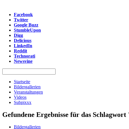
Facebook
Twitter
Google Buzz
StumbleUpon
Digg
Delicious
LinkedIn
Reddit
Technorati
Newsvine
Startseite
Bildergallerien
Veranstaltungen
Videos
Subpixxx
Gefundene Ergebnisse für das Schlagwort
Bildergallerien