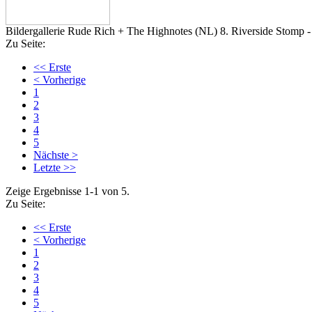
Bildergallerie Rude Rich + The Highnotes (NL) 8. Riverside Stomp 
Zu Seite:
<< Erste
< Vorherige
1
2
3
4
5
Nächste >
Letzte >>
Zeige Ergebnisse 1-1 von 5.
Zu Seite:
<< Erste
< Vorherige
1
2
3
4
5