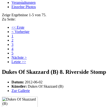
Veranstaltungen
Einzelne Photos
Zeige Ergebnisse 1-5 von 75.
Zu Seite:
<< Erste
< Vorherige
1
2
3
4
5
Nächste >
Letzte >>
Dukes Of Skazzard (B) 8. Riverside Stomp 
Datum:
2012-06-02
Künstler:
Dukes Of Skazzard (B)
Zur Gallerie