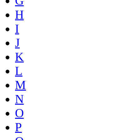
G
H
I
J
K
L
M
N
O
P