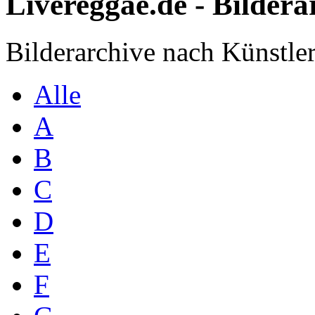
Livereggae.de - Bildera
Bilderarchive nach Künstler
Alle
A
B
C
D
E
F