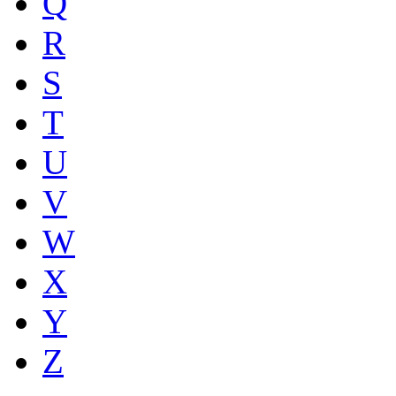
Q
R
S
T
U
V
W
X
Y
Z