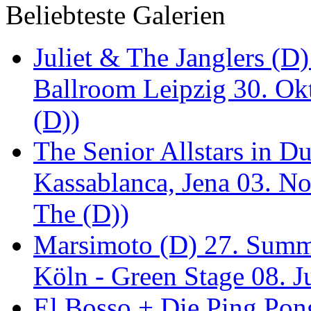
Beliebteste Galerien
Juliet & The Janglers (D
Ballroom Leipzig 30. Okt
(D))
The Senior Allstars in 
Kassablanca, Jena 03. No
The (D))
Marsimoto (D) 27. Summe
Köln - Green Stage 08. J
El Bosso + Die Ping Pong