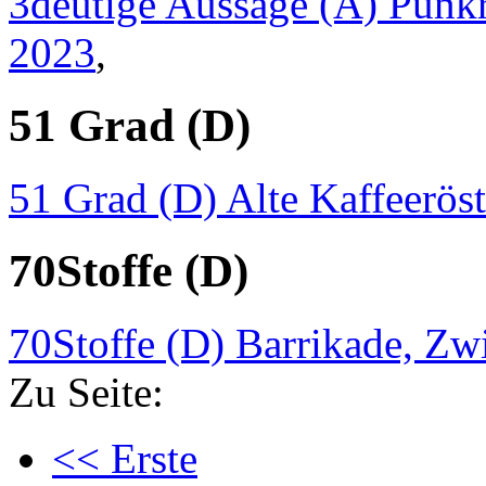
3deutige Aussage (A) Punkr
2023
,
51 Grad (D)
51 Grad (D) Alte Kaffeerös
70Stoffe (D)
70Stoffe (D) Barrikade, Zw
Zu Seite:
<< Erste