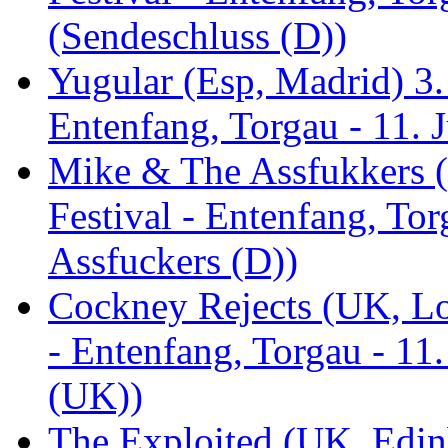
(Sendeschluss (D))
Yugular (Esp, Madrid) 3. 
Entenfang, Torgau - 11. 
Mike & The Assfukkers (
Festival - Entenfang, To
Assfuckers (D))
Cockney Rejects (UK, Lo
- Entenfang, Torgau - 11
(UK))
The Exploited (UK, Edinb