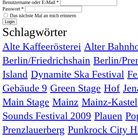
Benutzername oder E-Mail
*
Passwort
*
Das nächste Mal an mich erinnern
Schlagwörter
Alte Kaffeerösterei
Alter Bahnh
Berlin/Friedrichshain
Berlin/Pre
Island
Dynamite Ska Festival
Fe
Gebäude 9
Green Stage
Hof
Jen
Main Stage
Mainz
Mainz-Kastel
Sounds Festival 2009
Plauen
Po
Prenzlauerberg
Punkrock City H