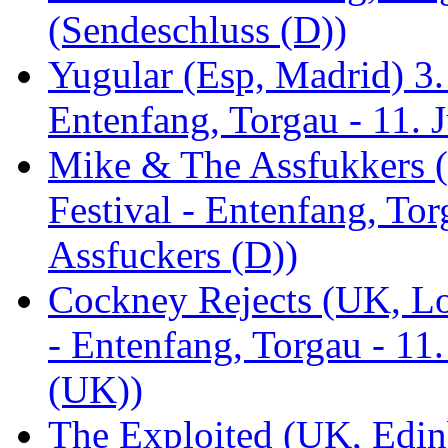
(Sendeschluss (D))
Yugular (Esp, Madrid) 3. 
Entenfang, Torgau - 11. 
Mike & The Assfukkers (
Festival - Entenfang, To
Assfuckers (D))
Cockney Rejects (UK, Lo
- Entenfang, Torgau - 11
(UK))
The Exploited (UK, Edinb