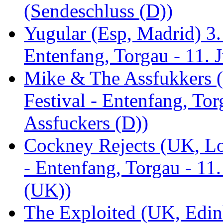
(Sendeschluss (D))
Yugular (Esp, Madrid) 3. 
Entenfang, Torgau - 11. 
Mike & The Assfukkers (
Festival - Entenfang, To
Assfuckers (D))
Cockney Rejects (UK, Lo
- Entenfang, Torgau - 11
(UK))
The Exploited (UK, Edinb