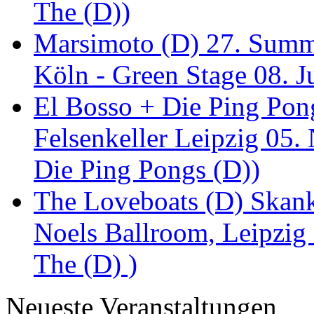
The (D))
Marsimoto (D) 27. Summe
Köln - Green Stage 08. J
El Bosso + Die Ping Pong
Felsenkeller Leipzig 05.
Die Ping Pongs (D))
The Loveboats (D) Skan
Noels Ballroom, Leipzig
The (D) )
Neueste Veranstaltungen