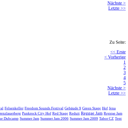
Nächste >
Letzte >>
Zu Seite:
<< Erste
< Vorherige
1
2
3
4
5
Nächste >
Letzte >>
val
Felsenkeller
Freedom Sounds Festival
Gebäude 9
Green Stage
Hof
Jena
Reggae Jam
renzlauerberg
Punkrock City Hof
Red Stage
Reduit
Reggae Jam
gue Dubcamp
Summer Jam
Summer Jam 2006
Summer Jam 2009
Tabor CZ
Tent