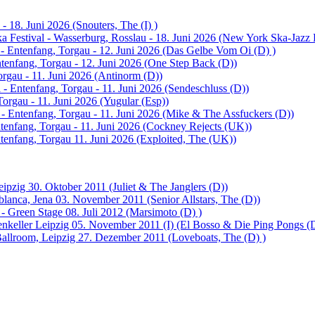
- 18. Juni 2026 (Snouters, The (I) )
 Festival - Wasserburg, Rosslau - 18. Juni 2026 (New York Ska-Jazz
 - Entenfang, Torgau - 12. Juni 2026 (Das Gelbe Vom Oi (D) )
ntenfang, Torgau - 12. Juni 2026 (One Step Back (D))
orgau - 11. Juni 2026 (Antinorm (D))
 - Entenfang, Torgau - 11. Juni 2026 (Sendeschluss (D))
Torgau - 11. Juni 2026 (Yugular (Esp))
 - Entenfang, Torgau - 11. Juni 2026 (Mike & The Assfuckers (D))
tenfang, Torgau - 11. Juni 2026 (Cockney Rejects (UK))
ntenfang, Torgau 11. Juni 2026 (Exploited, The (UK))
ipzig 30. Oktober 2011 (Juliet & The Janglers (D))
lanca, Jena 03. November 2011 (Senior Allstars, The (D))
- Green Stage 08. Juli 2012 (Marsimoto (D) )
enkeller Leipzig 05. November 2011 (I) (El Bosso & Die Ping Pongs (
llroom, Leipzig 27. Dezember 2011 (Loveboats, The (D) )