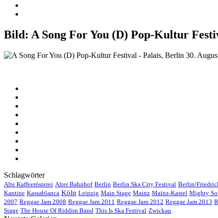
Bild:
A Song For You (D) Pop-Kultur Festiva
Schlagwörter
Alte Kaffeerösterei
Alter Bahnhof
Berlin
Berlin Ska City Festival
Berlin/Friedri
Köln
Kantine
Kassablanca
Leipzig
Main Stage
Mainz
Mainz-Kastel
Mighty So
2007
Reggae Jam 2008
Reggae Jam 2011
Reggae Jam 2012
Reggae Jam 2013
R
Stage
The House Of Riddim Band
This Is Ska Festival
Zwickau