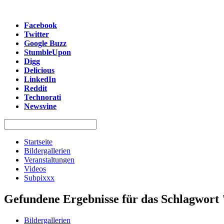
Facebook
Twitter
Google Buzz
StumbleUpon
Digg
Delicious
LinkedIn
Reddit
Technorati
Newsvine
Startseite
Bildergallerien
Veranstaltungen
Videos
Subpixxx
Gefundene Ergebnisse für das Schlagwort 
Bildergallerien