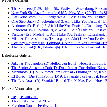
Neueste Galerien
The Snouters (I) 29. This Is Ska Festival - Wasserburg, Rosslau 
New York Ska-Jazz Ensemble (USA, New York) 29. This Is Ska
Das Gelbe Vom Oi (D, Steigerwald) 3. Ain´t Like You Festival
One Step Back (D, Schönheide) 3. Ain´t Like You Festival - E
Antinorm (D, Berlin) 3. Ain´t Like You Festival - Entenfang, T
Sendeschluss (D, Neunburg v. Wald) 3. Ain´t Like You Festival
Yugular (Esp, Madrid) 3. Ain´t Like You Festival - Entenfang, 
Mike & The Assfukkers (D, Torgau) 3. Ain´t Like You Festival
Cockney Rejects (UK, London) 3. Ain´t Like You Festival - En
The Exploited (UK, Edinburgh) 3. Ain´t Like You Festival - E
Beliebteste Galerien
Juliet & The Janglers (D) Helloween Bowl - Noels Ballroom Le
The Senior Allstars in Dub (D) Dubliftment, Turmbühne Kassab
Marsimoto (D) 27. Summer Jam Festival - Fühlinger See, Köln 
El Bosso + Die Ping Pongs (D) 9. Dynamite Ska Festival, Fels
The Loveboats (D) Skankin´ Round The X-Mas Tree - Noels Ba
Neueste Veranstaltungen
Reggae Jam 2019
This Is Ska Festival 2019
Freedom Sounds Festival 2019