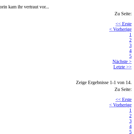
n kam ihr vertraut vor...
Zu Seite:
<< Erste
< Vorherige
1
2
3
4
5
Nächste >
Letzte >>
Zeige Ergebnisse 1-1 von 14.
Zu Seite:
<< Erste
< Vorherige
1
2
3
4
5