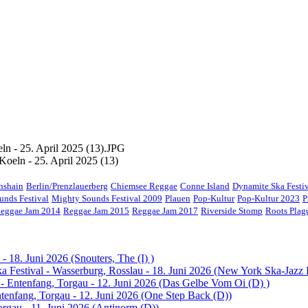
Koeln - 25. April 2025 (13)
chshain
Berlin/Prenzlauerberg
Chiemsee Reggae
Conne Island
Dynamite Ska Festi
unds Festival
Mighty Sounds Festival 2009
Plauen
Pop-Kultur
Pop-Kultur 2023
P
eggae Jam 2014
Reggae Jam 2015
Reggae Jam 2017
Riverside Stomp
Roots Pla
- 18. Juni 2026 (Snouters, The (I) )
 Festival - Wasserburg, Rosslau - 18. Juni 2026 (New York Ska-Jazz
 - Entenfang, Torgau - 12. Juni 2026 (Das Gelbe Vom Oi (D) )
ntenfang, Torgau - 12. Juni 2026 (One Step Back (D))
orgau - 11. Juni 2026 (Antinorm (D))