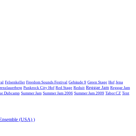
val
Felsenkeller
Freedom Sounds Festival
Gebäude 9
Green Stage
Hof
Jena
Reggae Jam
renzlauerberg
Punkrock City Hof
Red Stage
Reduit
Reggae Jam
gue Dubcamp
Summer Jam
Summer Jam 2006
Summer Jam 2009
Tabor CZ
Tent
 Ensemble (USA) )