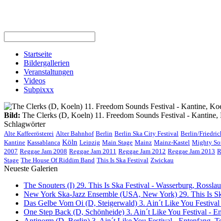
Startseite
Bildergallerien
Veranstaltungen
Videos
Subpixxx
Bild:
The Clerks (D, Koeln) 11. Freedom Sounds Festival - Kantine, 
Schlagwörter
Alte Kaffeerösterei
Alter Bahnhof
Berlin
Berlin Ska City Festival
Berlin/Friedri
Köln
Kantine
Kassablanca
Leipzig
Main Stage
Mainz
Mainz-Kastel
Mighty So
2007
Reggae Jam 2008
Reggae Jam 2011
Reggae Jam 2012
Reggae Jam 2013
R
Stage
The House Of Riddim Band
This Is Ska Festival
Zwickau
Neueste Galerien
The Snouters (I) 29. This Is Ska Festival - Wasserburg, Rosslau 
New York Ska-Jazz Ensemble (USA, New York) 29. This Is Ska
Das Gelbe Vom Oi (D, Steigerwald) 3. Ain´t Like You Festival
One Step Back (D, Schönheide) 3. Ain´t Like You Festival - E
Antinorm (D, Berlin) 3. Ain´t Like You Festival - Entenfang, T