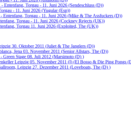
 - Entenfang, Torgau - 11. Juni 2026 (Sendeschluss (D))
Torgau - 11. Juni 2026 (Yugular (Esp))
 - Entenfang, Torgau - 11. Juni 2026 (Mike & The Assfuckers (D))
tenfang, Torgau - 11. Juni 2026 (Cockney Rejects (UK))
ntenfang, Torgau 11. Juni 2026 (Exploited, The (UK))
ipzig 30. Oktober 2011 (Juliet & The Janglers (D))
lanca, Jena 03. November 2011 (Senior Allstars, The (D))
- Green Stage 08. Juli 2012 (Marsimoto (D) )
enkeller Leipzig 05. November 2011 (I) (El Bosso & Die Ping Pongs (
llroom, Leipzig 27. Dezember 2011 (Loveboats, The (D) )