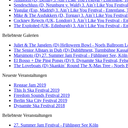
Sendeschluss (D, Neunburg v. Wald) 3. Ain´t Like You Festival
Yugular (Esp, Madrid) 3. Ain´t Like You Festival - Entenfang, 
Mike & The Assfukkers (D, Torgau) 3. Ain´t Like You Festival
Cockney Rejects (UK, London) 3. Ain´t Like You Festival - En
The Exploited (UK, Edinburgh) 3. Ain´t Like You Festival - E
Beliebteste Galerien
Juliet & The Janglers (D) Helloween Bowl - Noels Ballroom Le
The Senior Allstars in Dub (D) Dubliftment, Turmbühne Kassab
Marsimoto (D) 27. Summer Jam Festival - Fühlinger See, Köln 
El Bosso + Die Ping Pongs (D) 9. Dynamite Ska Festival, Fels
The Loveboats (D) Skankin´ Round The X-Mas Tree - Noels Ba
Neueste Veranstaltungen
Reggae Jam 2019
This Is Ska Festival 2019
Freedom Sounds Festival 2019
Berlin Ska City Festival 2019
Dynamite Ska Festival 2018
Beliebteste Veranstaltungen
27. Summer Jam Festival - Fühlinger See Köln