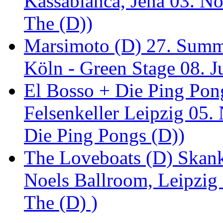
Kassablanca, Jena 03. No
The (D))
Marsimoto (D) 27. Summe
Köln - Green Stage 08. J
El Bosso + Die Ping Pong
Felsenkeller Leipzig 05.
Die Ping Pongs (D))
The Loveboats (D) Skan
Noels Ballroom, Leipzig
The (D) )