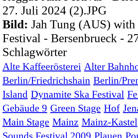
Bild:
Jah Tung (AUS) with
Festival - Bersenbrueck - 27
Schlagwörter
Alte Kaffeerösterei
Alter Bahnh
Berlin/Friedrichshain
Berlin/Pre
Island
Dynamite Ska Festival
Fe
Gebäude 9
Green Stage
Hof
Jen
Main Stage
Mainz
Mainz-Kastel
Sounds Festival 2009
Plauen
Po