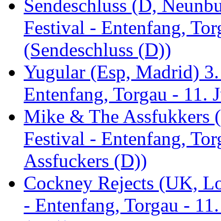
Sendeschluss (D, Neunbur
Festival - Entenfang, Tor
(Sendeschluss (D))
Yugular (Esp, Madrid) 3. 
Entenfang, Torgau - 11. 
Mike & The Assfukkers (
Festival - Entenfang, To
Assfuckers (D))
Cockney Rejects (UK, Lo
- Entenfang, Torgau - 11