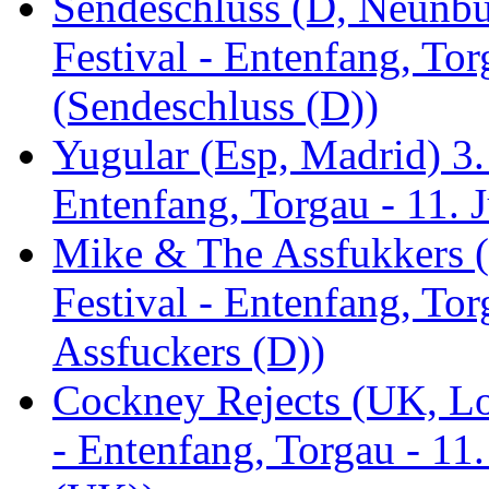
Sendeschluss (D, Neunbur
Festival - Entenfang, Tor
(Sendeschluss (D))
Yugular (Esp, Madrid) 3. 
Entenfang, Torgau - 11. 
Mike & The Assfukkers (
Festival - Entenfang, To
Assfuckers (D))
Cockney Rejects (UK, Lo
- Entenfang, Torgau - 11