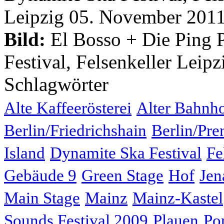
Bild:
El Bosso + Die Ping 
Festival, Felsenkeller Leip
Schlagwörter
Alte Kaffeerösterei
Alter Bahnh
Berlin/Friedrichshain
Berlin/Pre
Island
Dynamite Ska Festival
Fe
Gebäude 9
Green Stage
Hof
Jen
Main Stage
Mainz
Mainz-Kastel
Sounds Festival 2009
Plauen
Po