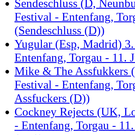
Sendeschluss (D, Neunbur
Festival - Entenfang, Tor
(Sendeschluss (D))
Yugular (Esp, Madrid) 3. 
Entenfang, Torgau - 11. 
Mike & The Assfukkers (
Festival - Entenfang, To
Assfuckers (D))
Cockney Rejects (UK, Lo
- Entenfang, Torgau - 11