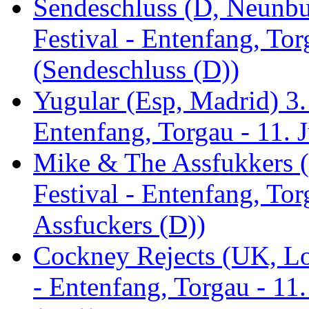
Sendeschluss (D, Neunbur
Festival - Entenfang, Tor
(Sendeschluss (D))
Yugular (Esp, Madrid) 3. 
Entenfang, Torgau - 11. 
Mike & The Assfukkers (
Festival - Entenfang, To
Assfuckers (D))
Cockney Rejects (UK, Lo
- Entenfang, Torgau - 11