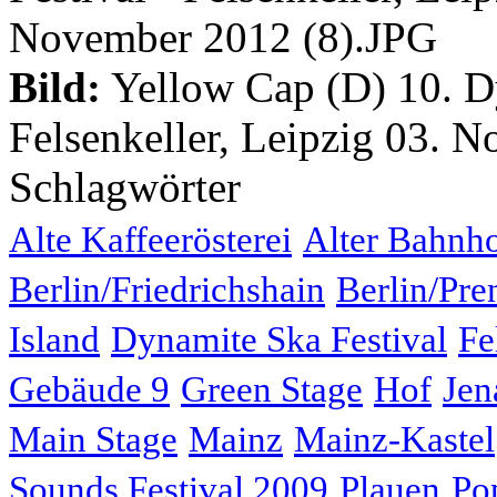
Bild:
Yellow Cap (D) 10. Dy
Felsenkeller, Leipzig 03. 
Schlagwörter
Alte Kaffeerösterei
Alter Bahnh
Berlin/Friedrichshain
Berlin/Pre
Island
Dynamite Ska Festival
Fe
Gebäude 9
Green Stage
Hof
Jen
Main Stage
Mainz
Mainz-Kastel
Sounds Festival 2009
Plauen
Po