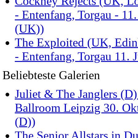
Cockney Rejects (UK, Lo
- Entenfang, Torgau - 11
(UK))
The Exploited (UK, Edinb
- Entenfang, Torgau 11. 
Beliebteste Galerien
Juliet & The Janglers (D
Ballroom Leipzig 30. Okt
(D))
The Senior Allstars in 