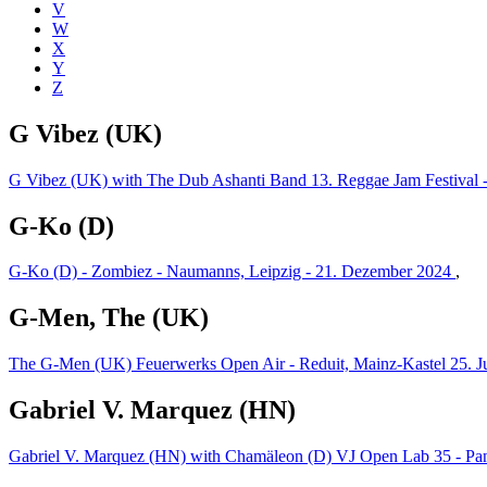
V
W
X
Y
Z
G Vibez (UK)
G Vibez (UK) with The Dub Ashanti Band 13. Reggae Jam Festival 
G-Ko (D)
G-Ko (D) - Zombiez - Naumanns, Leipzig - 21. Dezember 2024
,
G-Men, The (UK)
The G-Men (UK) Feuerwerks Open Air - Reduit, Mainz-Kastel 25. 
Gabriel V. Marquez (HN)
Gabriel V. Marquez (HN) with Chamäleon (D) VJ Open Lab 35 - Pand