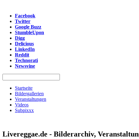
Facebook
Twitter
Google Buzz
StumbleUpon
Digg
Delicious
LinkedIn
Reddit
Technorati
Newsvine
Startseite
Bildergallerien
Veranstaltungen
Videos
Subpixxx
Livereggae.de - Bilderarchiv, Veranstaltu