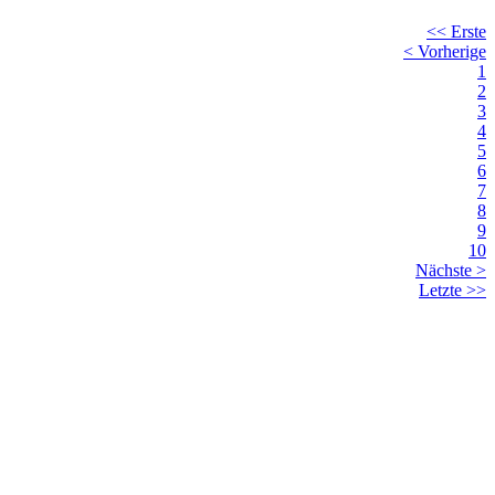
<< Erste
< Vorherige
1
2
3
4
5
6
7
8
9
10
Nächste >
Letzte >>