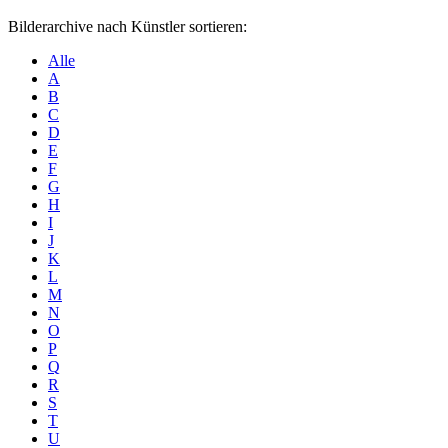
Bilderarchive nach Künstler sortieren:
Alle
A
B
C
D
E
F
G
H
I
J
K
L
M
N
O
P
Q
R
S
T
U