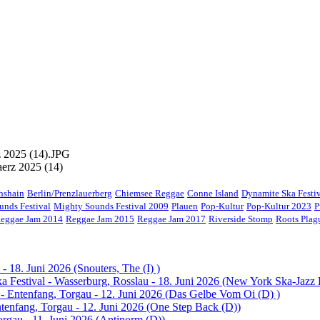
aerz 2025 (14)
chshain
Berlin/Prenzlauerberg
Chiemsee Reggae
Conne Island
Dynamite Ska Festi
unds Festival
Mighty Sounds Festival 2009
Plauen
Pop-Kultur
Pop-Kultur 2023
P
eggae Jam 2014
Reggae Jam 2015
Reggae Jam 2017
Riverside Stomp
Roots Pla
- 18. Juni 2026 (Snouters, The (I) )
 Festival - Wasserburg, Rosslau - 18. Juni 2026 (New York Ska-Jazz
 - Entenfang, Torgau - 12. Juni 2026 (Das Gelbe Vom Oi (D) )
ntenfang, Torgau - 12. Juni 2026 (One Step Back (D))
orgau - 11. Juni 2026 (Antinorm (D))