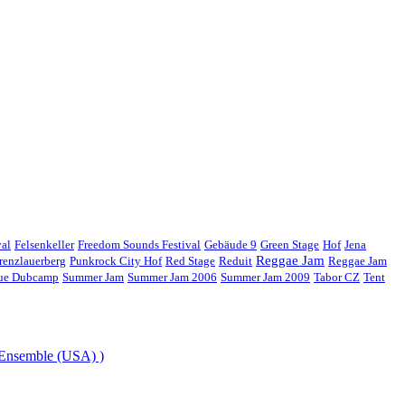
val
Felsenkeller
Freedom Sounds Festival
Gebäude 9
Green Stage
Hof
Jena
Reggae Jam
renzlauerberg
Punkrock City Hof
Red Stage
Reduit
Reggae Jam
gue Dubcamp
Summer Jam
Summer Jam 2006
Summer Jam 2009
Tabor CZ
Tent
 Ensemble (USA) )