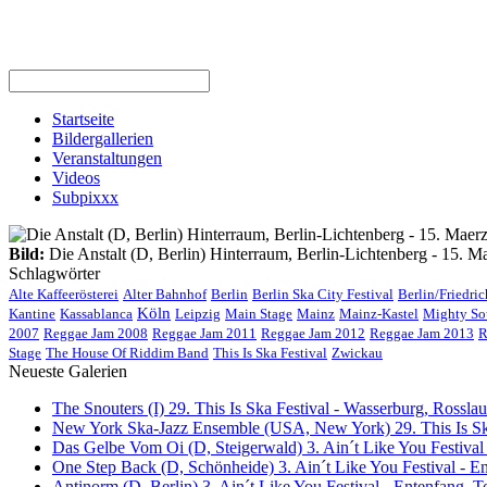
Startseite
Bildergallerien
Veranstaltungen
Videos
Subpixxx
Bild:
Die Anstalt (D, Berlin) Hinterraum, Berlin-Lichtenberg - 15. M
Schlagwörter
Alte Kaffeerösterei
Alter Bahnhof
Berlin
Berlin Ska City Festival
Berlin/Friedri
Köln
Kantine
Kassablanca
Leipzig
Main Stage
Mainz
Mainz-Kastel
Mighty So
2007
Reggae Jam 2008
Reggae Jam 2011
Reggae Jam 2012
Reggae Jam 2013
R
Stage
The House Of Riddim Band
This Is Ska Festival
Zwickau
Neueste Galerien
The Snouters (I) 29. This Is Ska Festival - Wasserburg, Rosslau 
New York Ska-Jazz Ensemble (USA, New York) 29. This Is Ska
Das Gelbe Vom Oi (D, Steigerwald) 3. Ain´t Like You Festival
One Step Back (D, Schönheide) 3. Ain´t Like You Festival - E
Antinorm (D, Berlin) 3. Ain´t Like You Festival - Entenfang, T