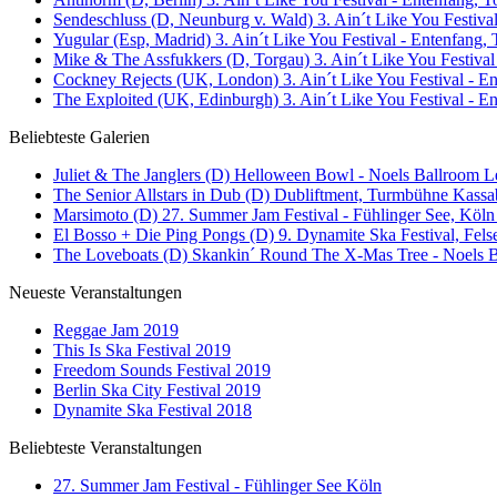
Sendeschluss (D, Neunburg v. Wald) 3. Ain´t Like You Festival
Yugular (Esp, Madrid) 3. Ain´t Like You Festival - Entenfang, 
Mike & The Assfukkers (D, Torgau) 3. Ain´t Like You Festival
Cockney Rejects (UK, London) 3. Ain´t Like You Festival - En
The Exploited (UK, Edinburgh) 3. Ain´t Like You Festival - E
Beliebteste Galerien
Juliet & The Janglers (D) Helloween Bowl - Noels Ballroom Le
The Senior Allstars in Dub (D) Dubliftment, Turmbühne Kassab
Marsimoto (D) 27. Summer Jam Festival - Fühlinger See, Köln 
El Bosso + Die Ping Pongs (D) 9. Dynamite Ska Festival, Fels
The Loveboats (D) Skankin´ Round The X-Mas Tree - Noels Ba
Neueste Veranstaltungen
Reggae Jam 2019
This Is Ska Festival 2019
Freedom Sounds Festival 2019
Berlin Ska City Festival 2019
Dynamite Ska Festival 2018
Beliebteste Veranstaltungen
27. Summer Jam Festival - Fühlinger See Köln