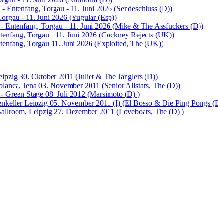
 - Entenfang, Torgau - 11. Juni 2026 (Sendeschluss (D))
Torgau - 11. Juni 2026 (Yugular (Esp))
 - Entenfang, Torgau - 11. Juni 2026 (Mike & The Assfuckers (D))
tenfang, Torgau - 11. Juni 2026 (Cockney Rejects (UK))
ntenfang, Torgau 11. Juni 2026 (Exploited, The (UK))
ipzig 30. Oktober 2011 (Juliet & The Janglers (D))
lanca, Jena 03. November 2011 (Senior Allstars, The (D))
- Green Stage 08. Juli 2012 (Marsimoto (D) )
enkeller Leipzig 05. November 2011 (I) (El Bosso & Die Ping Pongs (
llroom, Leipzig 27. Dezember 2011 (Loveboats, The (D) )