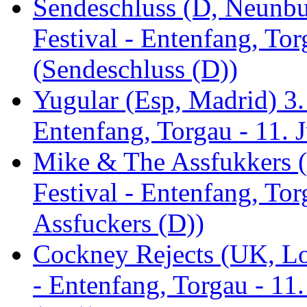
Sendeschluss (D, Neunbur
Festival - Entenfang, Tor
(Sendeschluss (D))
Yugular (Esp, Madrid) 3. 
Entenfang, Torgau - 11. 
Mike & The Assfukkers (
Festival - Entenfang, To
Assfuckers (D))
Cockney Rejects (UK, Lo
- Entenfang, Torgau - 11