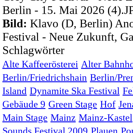
Bild:
Klavo (D, Berlin) An
Festival - Neue Zukunft, Ga
Schlagwörter
Alte Kaffeerösterei
Alter Bahnh
Berlin/Friedrichshain
Berlin/Pre
Island
Dynamite Ska Festival
Fe
Gebäude 9
Green Stage
Hof
Jen
Main Stage
Mainz
Mainz-Kastel
Sounds Festival 2009
Plauen
Po