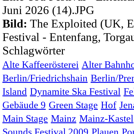
Bild:
The Exploited (UK, Ed
Festival - Entenfang, Torga
Schlagwörter
Alte Kaffeerösterei
Alter Bahnh
Berlin/Friedrichshain
Berlin/Pre
Island
Dynamite Ska Festival
Fe
Gebäude 9
Green Stage
Hof
Jen
Main Stage
Mainz
Mainz-Kastel
Sounds Festival 2009
Plauen
Po