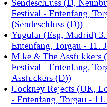
Sendeschluss (D, Neunbur
Festival - Entenfang, Tor
(Sendeschluss (D))
Yugular (Esp, Madrid) 3. 
Entenfang, Torgau - 11. 
Mike & The Assfukkers (
Festival - Entenfang, To
Assfuckers (D))
Cockney Rejects (UK, Lo
- Entenfang, Torgau - 11