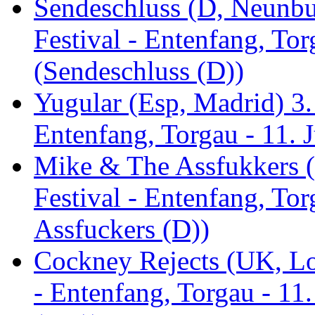
Sendeschluss (D, Neunbur
Festival - Entenfang, Tor
(Sendeschluss (D))
Yugular (Esp, Madrid) 3. 
Entenfang, Torgau - 11. 
Mike & The Assfukkers (
Festival - Entenfang, To
Assfuckers (D))
Cockney Rejects (UK, Lo
- Entenfang, Torgau - 11