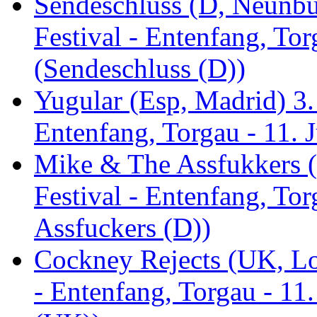
Sendeschluss (D, Neunbur
Festival - Entenfang, Tor
(Sendeschluss (D))
Yugular (Esp, Madrid) 3. 
Entenfang, Torgau - 11. 
Mike & The Assfukkers (
Festival - Entenfang, To
Assfuckers (D))
Cockney Rejects (UK, Lo
- Entenfang, Torgau - 11