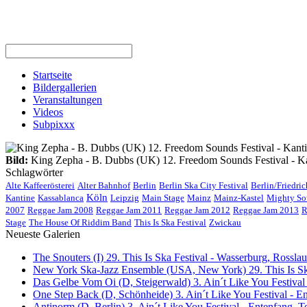
Startseite
Bildergallerien
Veranstaltungen
Videos
Subpixxx
Bild:
King Zepha - B. Dubbs (UK) 12. Freedom Sounds Festival - Kan
Schlagwörter
Alte Kaffeerösterei
Alter Bahnhof
Berlin
Berlin Ska City Festival
Berlin/Friedri
Köln
Kantine
Kassablanca
Leipzig
Main Stage
Mainz
Mainz-Kastel
Mighty So
2007
Reggae Jam 2008
Reggae Jam 2011
Reggae Jam 2012
Reggae Jam 2013
R
Stage
The House Of Riddim Band
This Is Ska Festival
Zwickau
Neueste Galerien
The Snouters (I) 29. This Is Ska Festival - Wasserburg, Rosslau 
New York Ska-Jazz Ensemble (USA, New York) 29. This Is Ska
Das Gelbe Vom Oi (D, Steigerwald) 3. Ain´t Like You Festival
One Step Back (D, Schönheide) 3. Ain´t Like You Festival - E
Antinorm (D, Berlin) 3. Ain´t Like You Festival - Entenfang, T