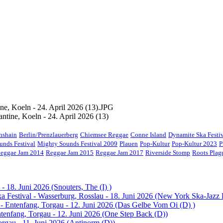
tine, Koeln - 24. April 2026 (13)
chshain
Berlin/Prenzlauerberg
Chiemsee Reggae
Conne Island
Dynamite Ska Festi
unds Festival
Mighty Sounds Festival 2009
Plauen
Pop-Kultur
Pop-Kultur 2023
P
eggae Jam 2014
Reggae Jam 2015
Reggae Jam 2017
Riverside Stomp
Roots Pla
- 18. Juni 2026 (Snouters, The (I) )
 Festival - Wasserburg, Rosslau - 18. Juni 2026 (New York Ska-Jazz
 - Entenfang, Torgau - 12. Juni 2026 (Das Gelbe Vom Oi (D) )
ntenfang, Torgau - 12. Juni 2026 (One Step Back (D))
orgau - 11. Juni 2026 (Antinorm (D))