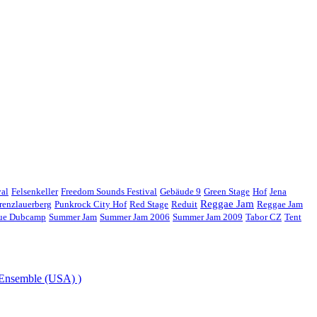
val
Felsenkeller
Freedom Sounds Festival
Gebäude 9
Green Stage
Hof
Jena
Reggae Jam
renzlauerberg
Punkrock City Hof
Red Stage
Reduit
Reggae Jam
gue Dubcamp
Summer Jam
Summer Jam 2006
Summer Jam 2009
Tabor CZ
Tent
 Ensemble (USA) )