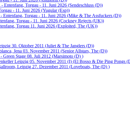
 - Entenfang, Torgau - 11. Juni 2026 (Sendeschluss (D))
Torgau - 11. Juni 2026 (Yugular (Esp))
 - Entenfang, Torgau - 11. Juni 2026 (Mike & The Assfuckers (D))
tenfang, Torgau - 11. Juni 2026 (Cockney Rejects (UK))
ntenfang, Torgau 11. Juni 2026 (Exploited, The (UK))
ipzig 30. Oktober 2011 (Juliet & The Janglers (D))
lanca, Jena 03. November 2011 (Senior Allstars, The (D))
- Green Stage 08. Juli 2012 (Marsimoto (D) )
enkeller Leipzig 05. November 2011 (I) (El Bosso & Die Ping Pongs (
llroom, Leipzig 27. Dezember 2011 (Loveboats, The (D) )