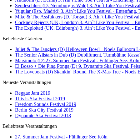
Sendeschluss (D, Neunburg v. Wald) 3. Ain´t Like You Festival
Yugular (Esp, Madrid) 3. Ain´t Like You Festival - Entenfang, 
Mike & The Assfukkers (D, Torgau) 3. Ain´t Like You Festival
Cockney Rejects (UK, London) 3. Ain´t Like You Festival - En
The Exploited (UK, Edinburgh) 3. Ain´t Like You Festival - E
Beliebteste Galerien
Juliet & The Janglers (D) Helloween Bowl - Noels Ballroom Le
The Senior Allstars in Dub (D) Dubliftment, Turmbühne Kassab
Marsimoto (D) 27. Summer Jam Festival - Fühlinger See, Köln 
El Bosso + Die Ping Pongs (D) 9. Dynamite Ska Festival, Fels
The Loveboats (D) Skankin´ Round The X-Mas Tree - Noels Ba
Neueste Veranstaltungen
Reggae Jam 2019
This Is Ska Festival 2019
Freedom Sounds Festival 2019
Berlin Ska City Festival 2019
Dynamite Ska Festival 2018
Beliebteste Veranstaltungen
27. Summer Jam Festival - Fühlinger See Köln