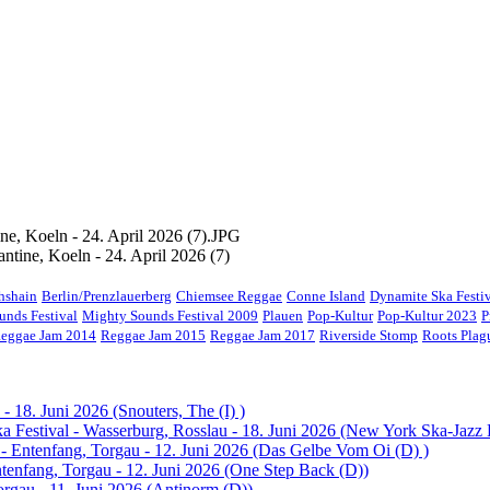
tine, Koeln - 24. April 2026 (7)
chshain
Berlin/Prenzlauerberg
Chiemsee Reggae
Conne Island
Dynamite Ska Festi
unds Festival
Mighty Sounds Festival 2009
Plauen
Pop-Kultur
Pop-Kultur 2023
P
eggae Jam 2014
Reggae Jam 2015
Reggae Jam 2017
Riverside Stomp
Roots Pla
- 18. Juni 2026 (Snouters, The (I) )
 Festival - Wasserburg, Rosslau - 18. Juni 2026 (New York Ska-Jazz
 - Entenfang, Torgau - 12. Juni 2026 (Das Gelbe Vom Oi (D) )
ntenfang, Torgau - 12. Juni 2026 (One Step Back (D))
orgau - 11. Juni 2026 (Antinorm (D))