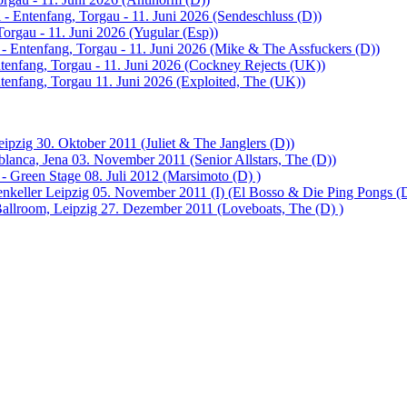
 - Entenfang, Torgau - 11. Juni 2026 (Sendeschluss (D))
Torgau - 11. Juni 2026 (Yugular (Esp))
 - Entenfang, Torgau - 11. Juni 2026 (Mike & The Assfuckers (D))
tenfang, Torgau - 11. Juni 2026 (Cockney Rejects (UK))
ntenfang, Torgau 11. Juni 2026 (Exploited, The (UK))
ipzig 30. Oktober 2011 (Juliet & The Janglers (D))
lanca, Jena 03. November 2011 (Senior Allstars, The (D))
- Green Stage 08. Juli 2012 (Marsimoto (D) )
enkeller Leipzig 05. November 2011 (I) (El Bosso & Die Ping Pongs (
llroom, Leipzig 27. Dezember 2011 (Loveboats, The (D) )