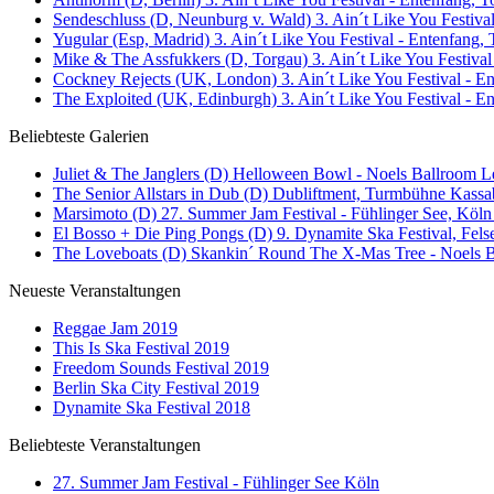
Sendeschluss (D, Neunburg v. Wald) 3. Ain´t Like You Festival
Yugular (Esp, Madrid) 3. Ain´t Like You Festival - Entenfang, 
Mike & The Assfukkers (D, Torgau) 3. Ain´t Like You Festival
Cockney Rejects (UK, London) 3. Ain´t Like You Festival - En
The Exploited (UK, Edinburgh) 3. Ain´t Like You Festival - E
Beliebteste Galerien
Juliet & The Janglers (D) Helloween Bowl - Noels Ballroom Le
The Senior Allstars in Dub (D) Dubliftment, Turmbühne Kassab
Marsimoto (D) 27. Summer Jam Festival - Fühlinger See, Köln 
El Bosso + Die Ping Pongs (D) 9. Dynamite Ska Festival, Fels
The Loveboats (D) Skankin´ Round The X-Mas Tree - Noels Ba
Neueste Veranstaltungen
Reggae Jam 2019
This Is Ska Festival 2019
Freedom Sounds Festival 2019
Berlin Ska City Festival 2019
Dynamite Ska Festival 2018
Beliebteste Veranstaltungen
27. Summer Jam Festival - Fühlinger See Köln