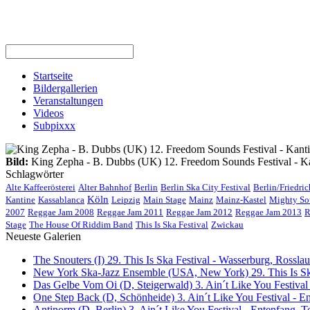
Startseite
Bildergallerien
Veranstaltungen
Videos
Subpixxx
Bild:
King Zepha - B. Dubbs (UK) 12. Freedom Sounds Festival - Kan
Schlagwörter
Alte Kaffeerösterei
Alter Bahnhof
Berlin
Berlin Ska City Festival
Berlin/Friedri
Köln
Kantine
Kassablanca
Leipzig
Main Stage
Mainz
Mainz-Kastel
Mighty So
2007
Reggae Jam 2008
Reggae Jam 2011
Reggae Jam 2012
Reggae Jam 2013
R
Stage
The House Of Riddim Band
This Is Ska Festival
Zwickau
Neueste Galerien
The Snouters (I) 29. This Is Ska Festival - Wasserburg, Rosslau 
New York Ska-Jazz Ensemble (USA, New York) 29. This Is Ska
Das Gelbe Vom Oi (D, Steigerwald) 3. Ain´t Like You Festival
One Step Back (D, Schönheide) 3. Ain´t Like You Festival - E
Antinorm (D, Berlin) 3. Ain´t Like You Festival - Entenfang, T