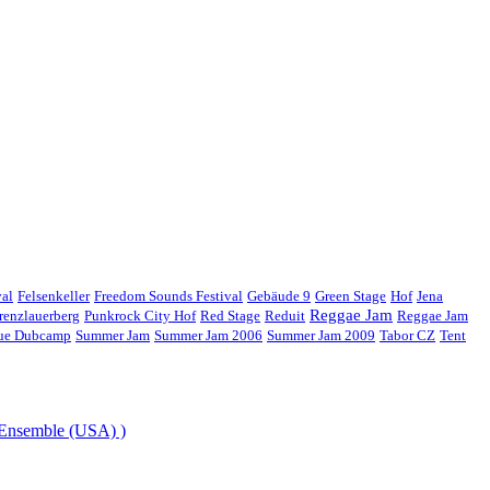
val
Felsenkeller
Freedom Sounds Festival
Gebäude 9
Green Stage
Hof
Jena
Reggae Jam
renzlauerberg
Punkrock City Hof
Red Stage
Reduit
Reggae Jam
gue Dubcamp
Summer Jam
Summer Jam 2006
Summer Jam 2009
Tabor CZ
Tent
 Ensemble (USA) )