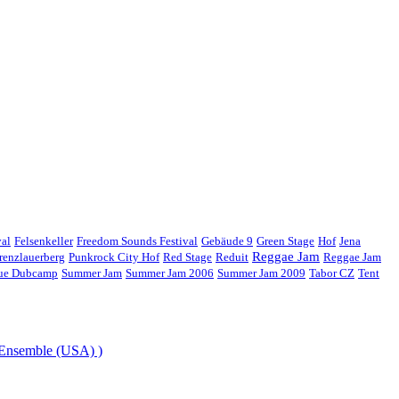
val
Felsenkeller
Freedom Sounds Festival
Gebäude 9
Green Stage
Hof
Jena
Reggae Jam
renzlauerberg
Punkrock City Hof
Red Stage
Reduit
Reggae Jam
gue Dubcamp
Summer Jam
Summer Jam 2006
Summer Jam 2009
Tabor CZ
Tent
 Ensemble (USA) )