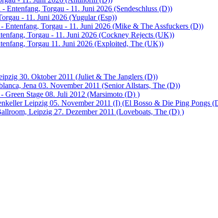
 - Entenfang, Torgau - 11. Juni 2026 (Sendeschluss (D))
Torgau - 11. Juni 2026 (Yugular (Esp))
 - Entenfang, Torgau - 11. Juni 2026 (Mike & The Assfuckers (D))
tenfang, Torgau - 11. Juni 2026 (Cockney Rejects (UK))
ntenfang, Torgau 11. Juni 2026 (Exploited, The (UK))
ipzig 30. Oktober 2011 (Juliet & The Janglers (D))
lanca, Jena 03. November 2011 (Senior Allstars, The (D))
- Green Stage 08. Juli 2012 (Marsimoto (D) )
enkeller Leipzig 05. November 2011 (I) (El Bosso & Die Ping Pongs (
llroom, Leipzig 27. Dezember 2011 (Loveboats, The (D) )