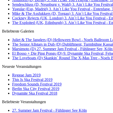
Sendeschluss (D, Neunburg v. Wald) 3. Ain´t Like You Festival
Yugular (Esp, Madrid) 3. Ain´t Like You Festival - Entenfang, 
Mike & The Assfukkers (D, Torgau) 3. Ain´t Like You Festival
Cockney Rejects (UK, London) 3. Ain´t Like You Festival - En
The Exploited (UK, Edinburgh) 3. Ain´t Like You Festival - E
Beliebteste Galerien
Juliet & The Janglers (D) Helloween Bowl - Noels Ballroom Le
The Senior Allstars in Dub (D) Dubliftment, Turmbühne Kassab
Marsimoto (D) 27. Summer Jam Festival - Fühlinger See, Köln 
El Bosso + Die Ping Pongs (D) 9. Dynamite Ska Festival, Fels
The Loveboats (D) Skankin´ Round The X-Mas Tree - Noels Ba
Neueste Veranstaltungen
Reggae Jam 2019
This Is Ska Festival 2019
Freedom Sounds Festival 2019
Berlin Ska City Festival 2019
Dynamite Ska Festival 2018
Beliebteste Veranstaltungen
27. Summer Jam Festival - Fühlinger See Köln