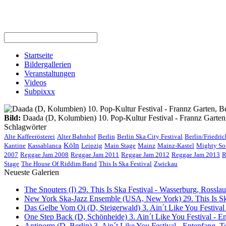
Startseite
Bildergallerien
Veranstaltungen
Videos
Subpixxx
Bild:
Daada (D, Kolumbien) 10. Pop-Kultur Festival - Frannz Garten,
Schlagwörter
Alte Kaffeerösterei
Alter Bahnhof
Berlin
Berlin Ska City Festival
Berlin/Friedri
Köln
Kantine
Kassablanca
Leipzig
Main Stage
Mainz
Mainz-Kastel
Mighty So
2007
Reggae Jam 2008
Reggae Jam 2011
Reggae Jam 2012
Reggae Jam 2013
R
Stage
The House Of Riddim Band
This Is Ska Festival
Zwickau
Neueste Galerien
The Snouters (I) 29. This Is Ska Festival - Wasserburg, Rosslau 
New York Ska-Jazz Ensemble (USA, New York) 29. This Is Ska
Das Gelbe Vom Oi (D, Steigerwald) 3. Ain´t Like You Festival
One Step Back (D, Schönheide) 3. Ain´t Like You Festival - E
Antinorm (D, Berlin) 3. Ain´t Like You Festival - Entenfang, T