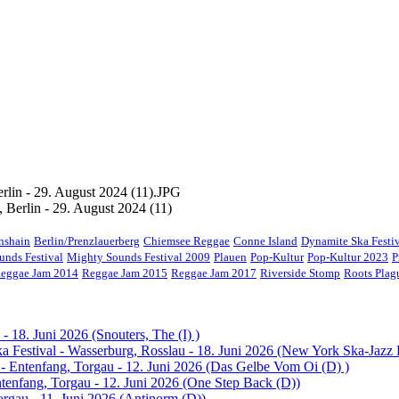
 Berlin - 29. August 2024 (11)
chshain
Berlin/Prenzlauerberg
Chiemsee Reggae
Conne Island
Dynamite Ska Festi
unds Festival
Mighty Sounds Festival 2009
Plauen
Pop-Kultur
Pop-Kultur 2023
P
eggae Jam 2014
Reggae Jam 2015
Reggae Jam 2017
Riverside Stomp
Roots Pla
- 18. Juni 2026 (Snouters, The (I) )
 Festival - Wasserburg, Rosslau - 18. Juni 2026 (New York Ska-Jazz
 - Entenfang, Torgau - 12. Juni 2026 (Das Gelbe Vom Oi (D) )
ntenfang, Torgau - 12. Juni 2026 (One Step Back (D))
orgau - 11. Juni 2026 (Antinorm (D))