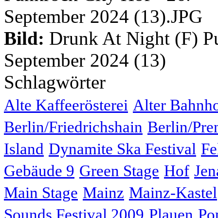
Bild:
Drunk At Night (F) Pu
September 2024 (13)
Schlagwörter
Alte Kaffeerösterei
Alter Bahnh
Berlin/Friedrichshain
Berlin/Pre
Island
Dynamite Ska Festival
Fe
Gebäude 9
Green Stage
Hof
Jen
Main Stage
Mainz
Mainz-Kastel
Sounds Festival 2009
Plauen
Po