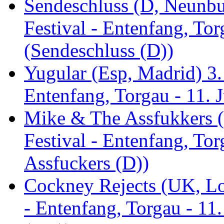
Sendeschluss (D, Neunbur
Festival - Entenfang, Tor
(Sendeschluss (D))
Yugular (Esp, Madrid) 3. 
Entenfang, Torgau - 11. 
Mike & The Assfukkers (
Festival - Entenfang, To
Assfuckers (D))
Cockney Rejects (UK, Lo
- Entenfang, Torgau - 11