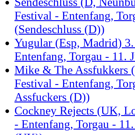
Sendeschluss (D, Neunbur
Festival - Entenfang, Tor
(Sendeschluss (D))
Yugular (Esp, Madrid) 3. 
Entenfang, Torgau - 11. 
Mike & The Assfukkers (
Festival - Entenfang, To
Assfuckers (D))
Cockney Rejects (UK, Lo
- Entenfang, Torgau - 11