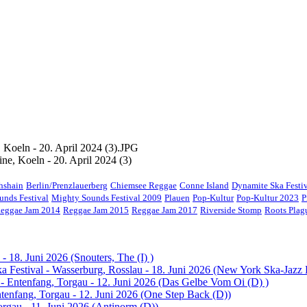
ne, Koeln - 20. April 2024 (3)
chshain
Berlin/Prenzlauerberg
Chiemsee Reggae
Conne Island
Dynamite Ska Festi
unds Festival
Mighty Sounds Festival 2009
Plauen
Pop-Kultur
Pop-Kultur 2023
P
eggae Jam 2014
Reggae Jam 2015
Reggae Jam 2017
Riverside Stomp
Roots Pla
- 18. Juni 2026 (Snouters, The (I) )
 Festival - Wasserburg, Rosslau - 18. Juni 2026 (New York Ska-Jazz
 - Entenfang, Torgau - 12. Juni 2026 (Das Gelbe Vom Oi (D) )
ntenfang, Torgau - 12. Juni 2026 (One Step Back (D))
orgau - 11. Juni 2026 (Antinorm (D))