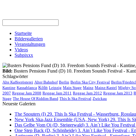
Startseite
Bildergallerien
Veranstaltungen
Videos
Subpixxx
Bild:
Busters Pensions Fund (D) 10. Freedom Sounds Festival - Kanti
Schlagwörter
Alte Kaffeerösterei
Alter Bahnhof
Berlin
Berlin Ska City Festival
Berlin/Friedri
Köln
Kantine
Kassablanca
Leipzig
Main Stage
Mainz
Mainz-Kastel
Mighty So
2007
Reggae Jam 2008
Reggae Jam 2011
Reggae Jam 2012
Reggae Jam 2013
R
Stage
The House Of Riddim Band
This Is Ska Festival
Zwickau
Neueste Galerien
The Snouters (I) 29. This Is Ska Festival - Wasserburg, Rosslau 
New York Ska-Jazz Ensemble (USA, New York) 29. This Is Ska
Das Gelbe Vom Oi (D, Steigerwald) 3. Ain´t Like You Festival
One Step Back (D, Schönheide) 3. Ain´t Like You Festival - E
Antinorm (D, Berlin) 3. Ain´t Like You Festival - Entenfang, T