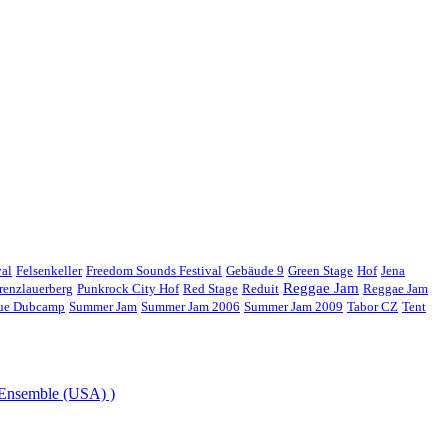
val
Felsenkeller
Freedom Sounds Festival
Gebäude 9
Green Stage
Hof
Jena
Reggae Jam
renzlauerberg
Punkrock City Hof
Red Stage
Reduit
Reggae Jam
gue Dubcamp
Summer Jam
Summer Jam 2006
Summer Jam 2009
Tabor CZ
Tent
 Ensemble (USA) )