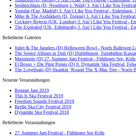
Sendeschluss (D, Neunburg v. Wald) 3. Ain´t Like You Festival
Yugular (Esp, Madrid) 3. Ain´t Like You Festival - Entenfang, 
Mike & The Assfukkers (D, Torgau) 3. Ain´t Like You Festival
Cockney Rejects (UK, London) 3. Ain´t Like You Festival - En
The Exploited (UK, Edinburgh) 3. Ain´t Like You Festival - E
Beliebteste Galerien
Juliet & The Janglers (D) Helloween Bowl - Noels Ballroom Le
The Senior Allstars in Dub (D) Dubliftment, Turmbühne Kassab
Marsimoto (D) 27. Summer Jam Festival - Fühlinger See, Köln 
El Bosso + Die Ping Pongs (D) 9. Dynamite Ska Festival, Fels
The Loveboats (D) Skankin´ Round The X-Mas Tree - Noels Ba
Neueste Veranstaltungen
Reggae Jam 2019
This Is Ska Festival 2019
Freedom Sounds Festival 2019
Berlin Ska City Festival 2019
Dynamite Ska Festival 2018
Beliebteste Veranstaltungen
27. Summer Jam Festival - Fühlinger See Köln