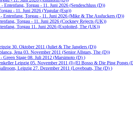
 - Entenfang, Torgau - 11. Juni 2026 (Sendeschluss (D))
Torgau - 11. Juni 2026 (Yugular (Esp))
 - Entenfang, Torgau - 11. Juni 2026 (Mike & The Assfuckers (D))
tenfang, Torgau - 11. Juni 2026 (Cockney Rejects (UK))
ntenfang, Torgau 11. Juni 2026 (Exploited, The (UK))
ipzig 30. Oktober 2011 (Juliet & The Janglers (D))
lanca, Jena 03. November 2011 (Senior Allstars, The (D))
- Green Stage 08. Juli 2012 (Marsimoto (D) )
enkeller Leipzig 05. November 2011 (I) (El Bosso & Die Ping Pongs (
llroom, Leipzig 27. Dezember 2011 (Loveboats, The (D) )