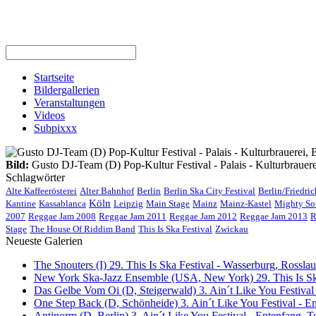
Startseite
Bildergallerien
Veranstaltungen
Videos
Subpixxx
Bild:
Gusto DJ-Team (D) Pop-Kultur Festival - Palais - Kulturbrauere
Schlagwörter
Alte Kaffeerösterei
Alter Bahnhof
Berlin
Berlin Ska City Festival
Berlin/Friedri
Köln
Kantine
Kassablanca
Leipzig
Main Stage
Mainz
Mainz-Kastel
Mighty So
2007
Reggae Jam 2008
Reggae Jam 2011
Reggae Jam 2012
Reggae Jam 2013
R
Stage
The House Of Riddim Band
This Is Ska Festival
Zwickau
Neueste Galerien
The Snouters (I) 29. This Is Ska Festival - Wasserburg, Rosslau 
New York Ska-Jazz Ensemble (USA, New York) 29. This Is Ska
Das Gelbe Vom Oi (D, Steigerwald) 3. Ain´t Like You Festival
One Step Back (D, Schönheide) 3. Ain´t Like You Festival - E
Antinorm (D, Berlin) 3. Ain´t Like You Festival - Entenfang, T