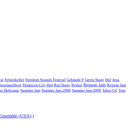
val
Felsenkeller
Freedom Sounds Festival
Gebäude 9
Green Stage
Hof
Jena
Reggae Jam
renzlauerberg
Punkrock City Hof
Red Stage
Reduit
Reggae Jam
gue Dubcamp
Summer Jam
Summer Jam 2006
Summer Jam 2009
Tabor CZ
Tent
 Ensemble (USA) )