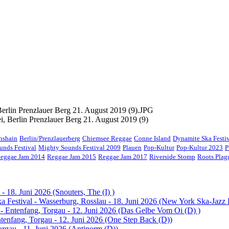
i, Berlin Prenzlauer Berg 21. August 2019 (9)
chshain
Berlin/Prenzlauerberg
Chiemsee Reggae
Conne Island
Dynamite Ska Festi
unds Festival
Mighty Sounds Festival 2009
Plauen
Pop-Kultur
Pop-Kultur 2023
P
eggae Jam 2014
Reggae Jam 2015
Reggae Jam 2017
Riverside Stomp
Roots Pla
- 18. Juni 2026 (Snouters, The (I) )
 Festival - Wasserburg, Rosslau - 18. Juni 2026 (New York Ska-Jazz
 - Entenfang, Torgau - 12. Juni 2026 (Das Gelbe Vom Oi (D) )
ntenfang, Torgau - 12. Juni 2026 (One Step Back (D))
orgau - 11. Juni 2026 (Antinorm (D))