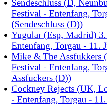
Sendeschluss (D, Neunbur
Festival - Entenfang, Tor
(Sendeschluss (D))
Yugular (Esp, Madrid) 3. 
Entenfang, Torgau - 11. 
Mike & The Assfukkers (
Festival - Entenfang, To
Assfuckers (D))
Cockney Rejects (UK, Lo
- Entenfang, Torgau - 11