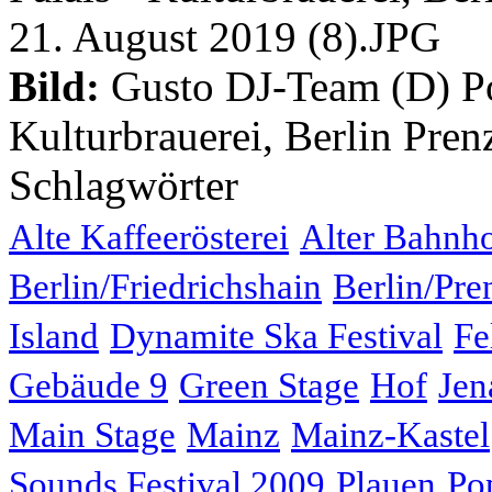
Bild:
Gusto DJ-Team (D) Pop
Kulturbrauerei, Berlin Pren
Schlagwörter
Alte Kaffeerösterei
Alter Bahnh
Berlin/Friedrichshain
Berlin/Pre
Island
Dynamite Ska Festival
Fe
Gebäude 9
Green Stage
Hof
Jen
Main Stage
Mainz
Mainz-Kastel
Sounds Festival 2009
Plauen
Po