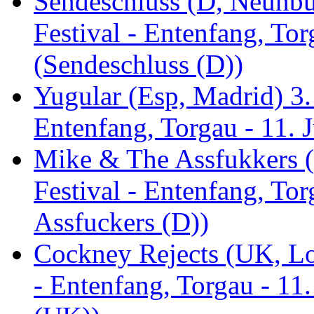
Sendeschluss (D, Neunbur
Festival - Entenfang, Tor
(Sendeschluss (D))
Yugular (Esp, Madrid) 3. 
Entenfang, Torgau - 11. 
Mike & The Assfukkers (
Festival - Entenfang, To
Assfuckers (D))
Cockney Rejects (UK, Lo
- Entenfang, Torgau - 11