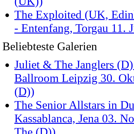
(UK))
The Exploited (UK, Edinb
- Entenfang, Torgau 11. 
Beliebteste Galerien
Juliet & The Janglers (D
Ballroom Leipzig 30. Okt
(D))
The Senior Allstars in 
Kassablanca, Jena 03. No
The (D))